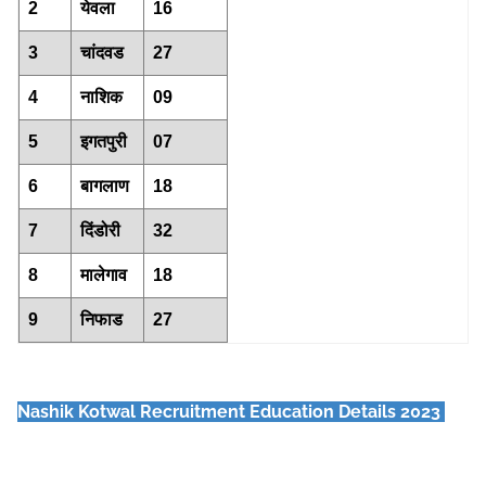
2
येवला
16
3
चांदवड
27
4
नाशिक
09
5
इगतपुरी
07
6
बागलाण
18
7
दिंडोरी
32
8
मालेगाव
18
9
निफाड
27
Nashik Kotwal
Recruitment Education Details 2023