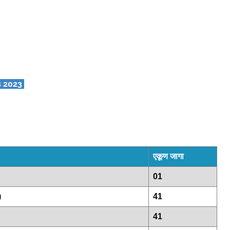
s 2023
एकूण जागा
01
)
41
41