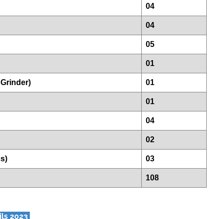
04
04
05
01
 Grinder)
01
01
04
02
s)
03
108
ils 2023