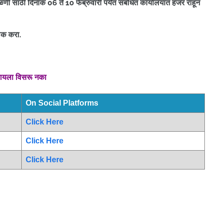
ळणी साठी दिनांक 06 ते 10 फेब्रुवारी पर्यंत संबंधित कार्यालयात हजर राहून
ीक करा.
रायला विसरू नका
On Social Platforms
Click Here
Click Here
Click Here