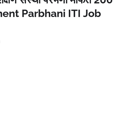
rment Parbhani ITI Job
2