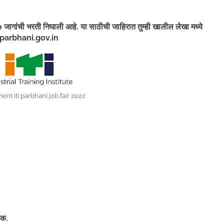
 जागांची भरती निघाली आहे. या साठीची जाहिरात तुम्ही खालील लेखा मध्ये
े @parbhani.gov.in
nt iti parbhani job fair 2022
र
यक.