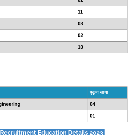
02
11
03
02
10
एकूण जागा
gineering
04
01
Recruitment Education Details 2023