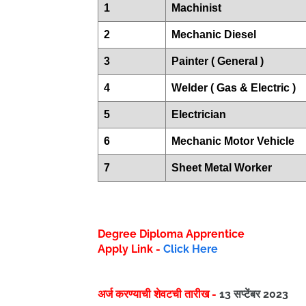
1
Machinist
2
Mechanic Diesel
3
Painter ( General )
4
Welder ( Gas & Electric )
5
Electrician
6
Mechanic Motor Vehicle
7
Sheet Metal Worker
Degree Diploma Apprentice
Apply Link -
Click Here
अर्ज करण्याची शेवटची तारीख -
13 सप्टेंबर 2023