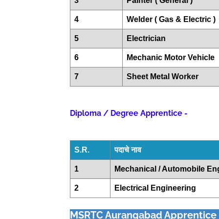
3
Painter ( General )
4
Welder ( Gas & Electric )
5
Electrician
6
Mechanic Motor Vehicle
7
Sheet Metal Worker
Diploma / Degree Apprentice -
S.R.
पदाचे नाव
1
Mechanical / Automobile En
2
Electrical Engineering
MSRTC Aurangabad Apprentice