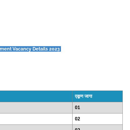
ment Vacancy Details 2023
एकूण जागा
01
02