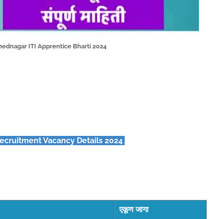
ednagar ITI Apprentice Bharti 2024
ecruitment Vacancy Details 2024
एकूण जागा