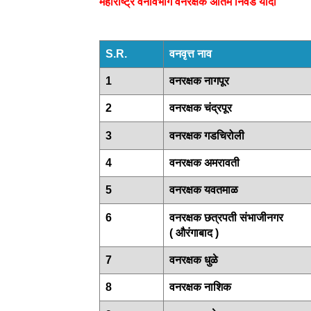
महाराष्ट्र वनविभाग वनरक्षक अंतिम निवड यादी
S.R.
वनवृत्त नाव
1
वनरक्षक नागपूर
2
वनरक्षक चंद्रपूर
3
वनरक्षक गडचिरोली
4
वनरक्षक अमरावती
5
वनरक्षक यवतमाळ
6
वनरक्षक छत्रपती संभाजीनगर
( औरंगाबाद )
7
वनरक्षक धुळे
8
वनरक्षक नाशिक