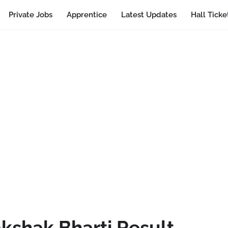
Private Jobs
Apprentice
Latest Updates
Hall Ticke
kshak Bharti Result