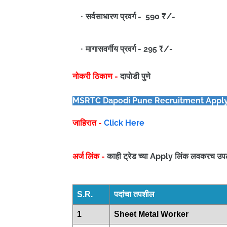
सर्वसाधारण प्रवर्ग - 590 ₹/-
मागासवर्गीय प्रवर्ग - 295 ₹/-
नोकरी ठिकाण -
दापोडी पुणे
MSRTC Dapodi Pune
Recruitment Apply
जाहिरात -
Click Here
अर्ज लिंक -
काही ट्रेड च्या Apply लिंक लवकरच उप
S.R.
पदांचा तपशील
1
Sheet Metal Worker