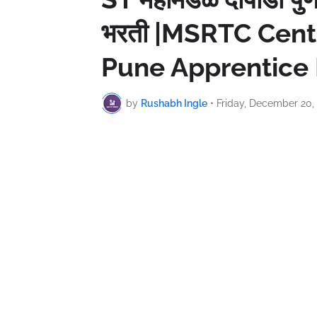
भरती |MSRTC Cen
Pune Apprentice 
by
Rushabh Ingle
•
Friday, December 20,