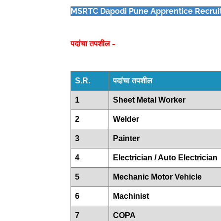
MSRTC Dapodi Pune Apprentice Recrui
पदांचा तपशील -
S.R.
पदांचा तपशील
1
Sheet Metal Worker
2
Welder
3
Painter
4
Electrician / Auto Electrician
5
Mechanic Motor Vehicle
6
Machinist
7
COPA