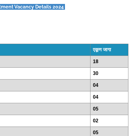
tment Vacancy Details 2024
एकूण जागा
18
30
04
04
05
02
05