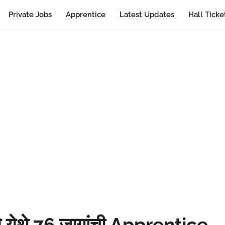
Private Jobs
Apprentice
Latest Updates
Hall Ticke
णे येथे 76 जागांची Apprentice